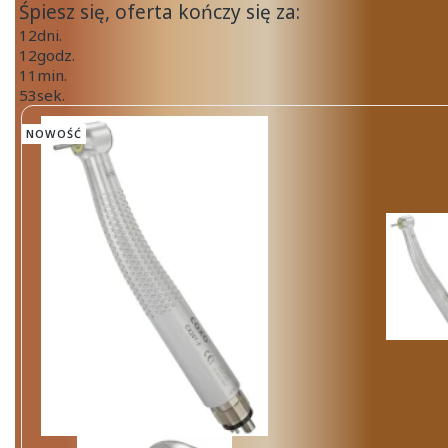
Śpiesz się, oferta kończy się za:
12
dni.
12
godz.
11
min.
53
sek.
NOWOŚĆ