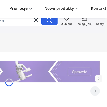
Promocje
Nowe produkty
Kontakt
Produk
Wyczyść
Szukaj
Ulubione
Zaloguj się
Koszyk
Włącz a