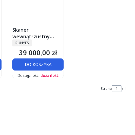
Skaner
wewnątrzustny
PRODUCENT
Runyes 3DS V3 PRO
RUNYES
39 000,00 zł
Cena
DO KOSZYKA
Dostępność:
duża ilość
Strona
z 1