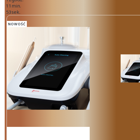
11
min.
53
sek.
NOWOŚĆ