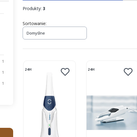
Produkty:
3
Lista produktów
Sortowanie:
Domyślne
1
24H
24H
1
1