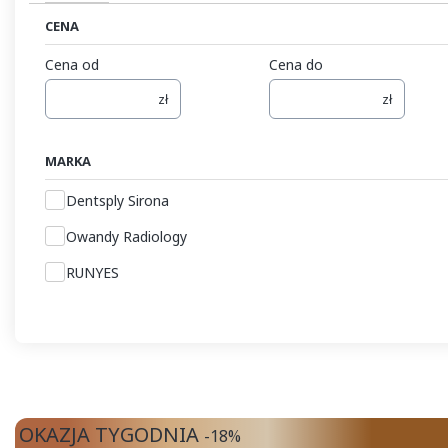
CENA
Cena od
Cena do
zł
zł
MARKA
Marka
Dentsply Sirona
Owandy Radiology
RUNYES
OKAZJA TYGODNIA
-18%