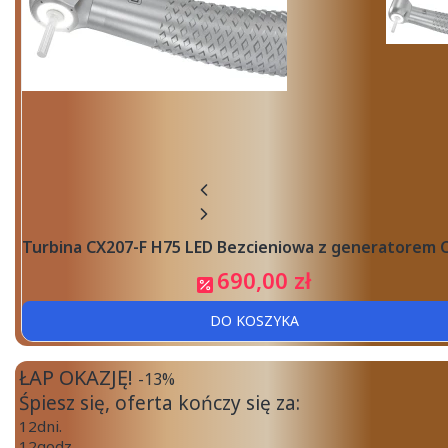
Turbina CX207-F H75 LED Bezcieniowa z generatorem
690,00 zł
DO KOSZYKA
ŁAP OKAZJĘ!
-13%
Śpiesz się, oferta kończy się za:
12
dni.
12
godz.