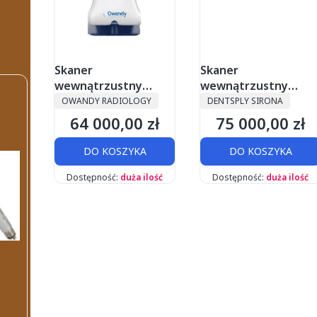
Skaner
Skaner
wewnątrzustny
wewnątrzustny
PRODUCENT
PRODUCENT
Owandy IOS wireless
Primescan Connect
OWANDY RADIOLOGY
DENTSPLY SIRONA
64 000,00 zł
75 000,00 zł
Cena
Cena
DO KOSZYKA
DO KOSZYKA
Dostępność:
duża ilość
Dostępność:
duża ilość