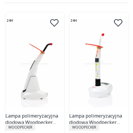
24H
24H
Lampa polimeryzacyjna
Lampa polimeryzacyjna
diodowa Woodpecker
diodowa Woodpecker
PRODUCENT
PRODUCENT
WOODPECKER
WOODPECKER
LED.B
LED.C