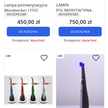
Lampa polimeryzacyjna
LAMPA
Woodpecker LED.Q
POLIMERYZACYJNA
PRODUCENT
PRODUCENT
WOODPECKER
WOODPECKER
WOODPECKER O-LIGHT
450,00 zł
750,00 zł
Cena
Cena
DO KOSZYKA
DO KOSZYKA
Dostępność:
duża ilość
Dostępność:
duża ilość
24H
24H