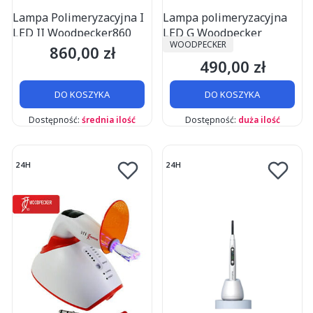
Lampa Polimeryzacyjna I
Lampa polimeryzacyjna
LED II Woodpecker860
LED G Woodpecker
PRODUCENT
WOODPECKER
860,00 zł
Cena
490,00 zł
Cena
DO KOSZYKA
DO KOSZYKA
Dostępność:
średnia ilość
Dostępność:
duża ilość
24H
24H