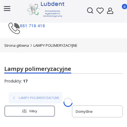
Produ
Otwórz wyszukiwark
881 718 418
Strona główna
LAMPY POLIMERYZACYJNE
Lampy polimeryzacyjne
Produkty:
17
LAMPY POLIMERYZACYJNE
Filtry
Domyślne
Lista produktów