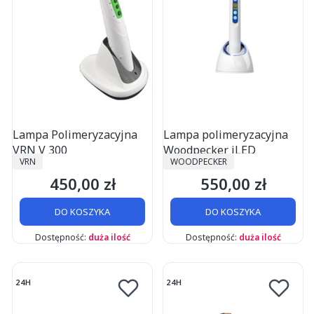
Lampa Polimeryzacyjna
Lampa polimeryzacyjna
VRN V 300
Woodpecker iLED
PRODUCENT
PRODUCENT
VRN
WOODPECKER
450,00 zł
550,00 zł
Cena
Cena
DO KOSZYKA
DO KOSZYKA
Dostępność:
duża ilość
Dostępność:
duża ilość
24H
24H