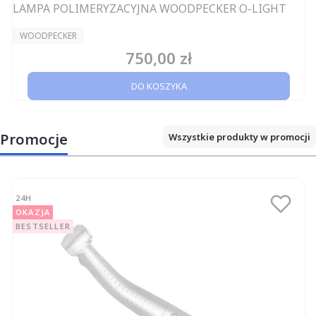
LAMPA POLIMERYZACYJNA WOODPECKER O-LIGHT
PRODUCENT
WOODPECKER
750,00 zł
Cena
DO KOSZYKA
Promocje
Wszystkie produkty w promocji
24H
OKAZJA
BESTSELLER