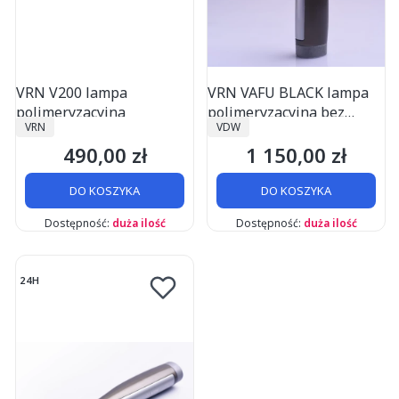
VRN V200 lampa
VRN VAFU BLACK lampa
polimeryzacyjna
polimeryzacyjna bez
PRODUCENT
PRODUCENT
VRN
VDW
wykrywacza próchnicy
490,00 zł
1 150,00 zł
Cena
Cena
DO KOSZYKA
DO KOSZYKA
Dostępność:
duża ilość
Dostępność:
duża ilość
24H