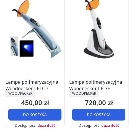
Lampa polimeryzacyjna
Lampa polimeryzacyjna
Woodpecker LED D
Woodpecker LED.E
PRODUCENT
PRODUCENT
WOODPECKER
WOODPECKER
450,00 zł
720,00 zł
Cena
Cena
DO KOSZYKA
DO KOSZYKA
Dostępność:
duża ilość
Dostępność:
duża ilość