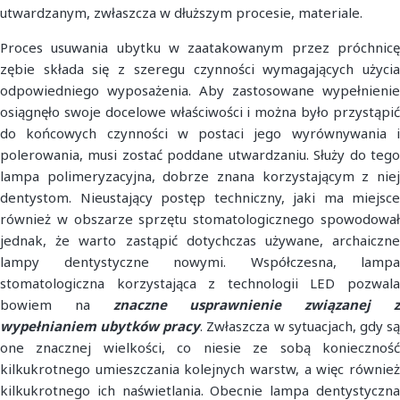
utwardzanym, zwłaszcza w dłuższym procesie, materiale.
Proces usuwania ubytku w zaatakowanym przez próchnicę
zębie składa się z szeregu czynności wymagających użycia
odpowiedniego wyposażenia. Aby zastosowane wypełnienie
osiągnęło swoje docelowe właściwości i można było przystąpić
do końcowych czynności w postaci jego wyrównywania i
polerowania, musi zostać poddane utwardzaniu. Służy do tego
lampa polimeryzacyjna, dobrze znana korzystającym z niej
dentystom. Nieustający postęp techniczny, jaki ma miejsce
również w obszarze sprzętu stomatologicznego spowodował
jednak, że warto zastąpić dotychczas używane, archaiczne
lampy dentystyczne nowymi. Współczesna, lampa
stomatologiczna korzystająca z technologii LED pozwala
bowiem na
znaczne usprawnienie związanej 
wypełnianiem ubytków pracy
. Zwłaszcza w sytuacjach, gdy s
one znacznej wielkości, co niesie ze sobą konieczność
kilkukrotnego umieszczania kolejnych warstw, a więc również
kilkukrotnego ich naświetlania. Obecnie lampa dentystyczna