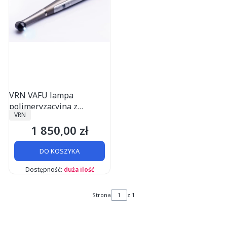
VRN VAFU lampa
polimeryzacyjna z
PRODUCENT
VRN
wykrywaczem próchnicy
1 850,00 zł
Cena
DO KOSZYKA
Dostępność:
duża ilość
Strona
z 1