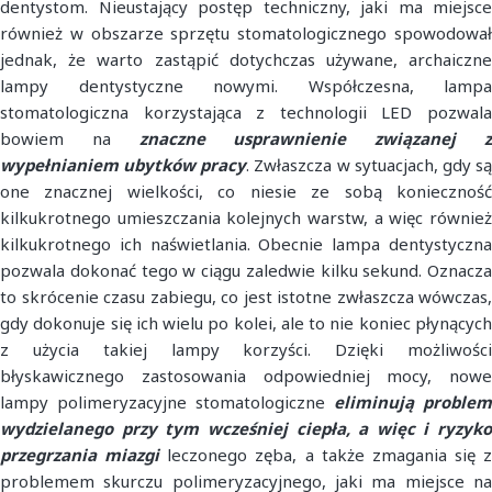
dentystom. Nieustający postęp techniczny, jaki ma miejsce
również w obszarze sprzętu stomatologicznego spowodował
jednak, że warto zastąpić dotychczas używane, archaiczne
lampy dentystyczne nowymi. Współczesna, lampa
stomatologiczna korzystająca z technologii LED pozwala
bowiem na
znaczne usprawnienie związanej 
wypełnianiem ubytków pracy
. Zwłaszcza w sytuacjach, gdy s
one znacznej wielkości, co niesie ze sobą konieczność
kilkukrotnego umieszczania kolejnych warstw, a więc również
kilkukrotnego ich naświetlania. Obecnie lampa dentystyczna
pozwala dokonać tego w ciągu zaledwie kilku sekund. Oznacza
to skrócenie czasu zabiegu, co jest istotne zwłaszcza wówczas,
gdy dokonuje się ich wielu po kolei, ale to nie koniec płynących
z użycia takiej lampy korzyści. Dzięki możliwości
błyskawicznego zastosowania odpowiedniej mocy, nowe
lampy polimeryzacyjne stomatologiczne
eliminują problem
wydzielanego przy tym wcześniej ciepła, a więc i ryzyko
przegrzania miazgi
leczonego zęba, a także zmagania się z
problemem skurczu polimeryzacyjnego, jaki ma miejsce na