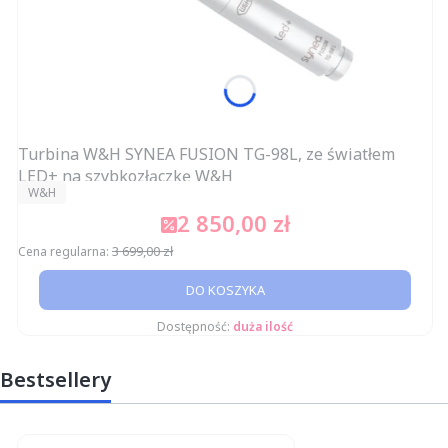
Turbina W&H SYNEA FUSION TG-98L, ze światłem
LED+ na szybkozłączkę W&H
PRODUCENT
W&H
2 850,00 zł
Cena promocyjna
3 699,00 zł
Cena regularna:
DO KOSZYKA
Dostępność:
duża ilość
Bestsellery