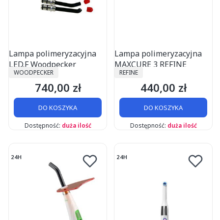
Lampa polimeryzacyjna
Lampa polimeryzacyjna
LED.F Woodpecker
MAXCURE 3 REFINE
PRODUCENT
PRODUCENT
WOODPECKER
REFINE
740,00 zł
440,00 zł
Cena
Cena
DO KOSZYKA
DO KOSZYKA
Dostępność:
duża ilość
Dostępność:
duża ilość
24H
24H