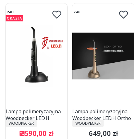
24H
24H
OKAZJA
Lampa polimeryzacyjna
Lampa polimeryzacyjna
Woodpecker LED.H
Woodpecker LED.H Ortho
PRODUCENT
PRODUCENT
WOODPECKER
WOODPECKER
590,00 zł
649,00 zł
Cena promocyjna
Cena