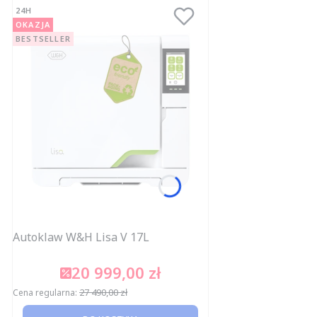
24H
OKAZJA
BESTSELLER
Autoklaw W&H Lisa V 17L
20 999,00 zł
Cena promocyjna
27 490,00 zł
Cena regularna: