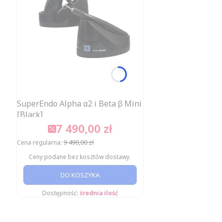
SuperEndo Alpha α2 i Beta β Mini
[Black]
7 490,00 zł
Cena promocyjna
9 490,00 zł
Cena regularna:
Ceny podane bez kosztów dostawy.
DO KOSZYKA
Dostępność:
średnia ilość