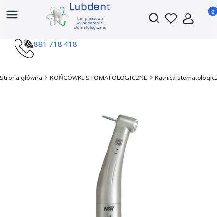
Produ
Otwórz wyszukiwark
881 718 418
Strona główna
KOŃCÓWKI STOMATOLOGICZNE
Kątnica stomatologic