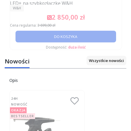
LED+ na szybkozłączkę W&H
PRODUCENT
W&H
2 850,00 zł
Cena promocyjna
3 699,00 zł
Cena regularna:
DO KOSZYKA
Dostępność:
duża ilość
Nowości
Wszystkie nowości
Opis
24H
NOWOŚĆ
OKAZJA
BESTSELLER