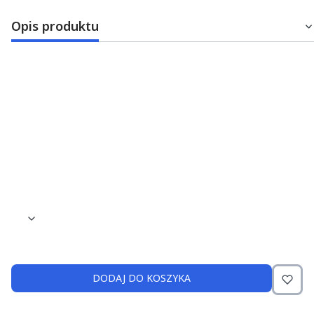
Opis produktu
Kątnica NSK Ti-Max X20
Kątnica na mikrosilnik bez podświetlenia: Ti-Max X20
Typ pokrycia turbiny: tytanowe z powłoką DURACOAT
Przełożenie: 1:1
Typ chłodzenia wiertła: pojedynczy spray
Rodzaj zastosowanych łożysk: ceramiczne
Maksymalne obroty: 40 000 min-1
DODAJ DO KOSZYKA