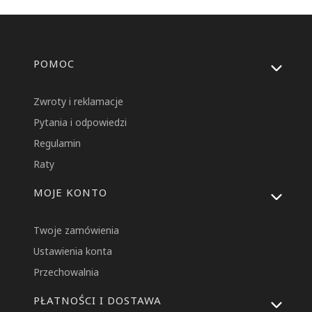
Linki w stopce
POMOC
Zwroty i reklamacje
Pytania i odpowiedzi
Regulamin
Raty
MOJE KONTO
Twoje zamówienia
Ustawienia konta
Przechowalnia
PŁATNOŚCI I DOSTAWA