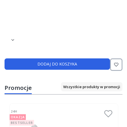
Rodzaj chłodzenia: pojedynczy spray
Stosowane wiertła: CA Ø2.35
Inne cechy: wodny mikrofiltr
DODAJ DO KOSZYKA
Promocje
Wszystkie produkty w promocji
24H
OKAZJA
BESTSELLER