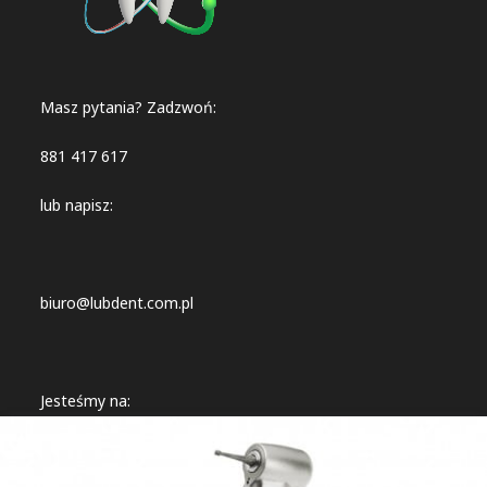
Masz pytania? Zadzwoń:
881 417 617
lub napisz:
biuro@lubdent.com.pl
Jesteśmy na:
Lubdent sp. z o.o