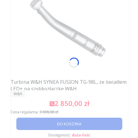
Turbina W&H SYNEA FUSION TG-98L, ze światłem
LED+ na szybkozłączkę W&H
PRODUCENT
W&H
2 850,00 zł
Cena promocyjna
3 699,00 zł
Cena regularna:
DO KOSZYKA
Dostępność:
duża ilość