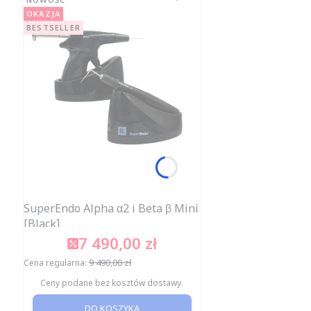
OKAZJA
BESTSELLER
SuperEndo Alpha α2 i Beta β Mini
[Black]
7 490,00 zł
Cena promocyjna
9 490,00 zł
Cena regularna:
Ceny podane bez kosztów dostawy.
DO KOSZYKA