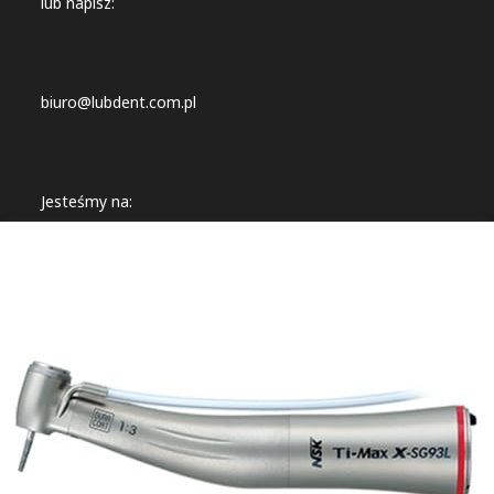
lub napisz:
biuro@lubdent.com.pl
Jesteśmy na:
Lubdent sp. z o.o
ul. Kiepury 5A
20-838Lublin
NIP:7123478665
Sklep internetowy
Shoper.pl