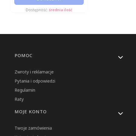
Dostępność:
średnia ilość
Linki w stopce
POMOC
Zwroty i reklamacje
Pytania i odpowiedzi
Regulamin
Raty
MOJE KONTO
Twoje zamówienia