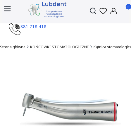
Produ
Otwórz wyszukiwark
881 718 418
Strona główna
KOŃCÓWKI STOMATOLOGICZNE
Kątnica stomatologic