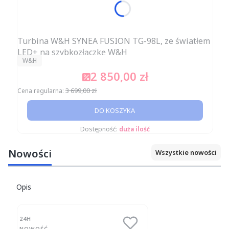
Turbina W&H SYNEA FUSION TG-98L, ze światłem
LED+ na szybkozłączkę W&H
PRODUCENT
W&H
2 850,00 zł
Cena promocyjna
3 699,00 zł
Cena regularna:
DO KOSZYKA
Dostępność:
duża ilość
Nowości
Wszystkie nowości
Opis
24H
NOWOŚĆ