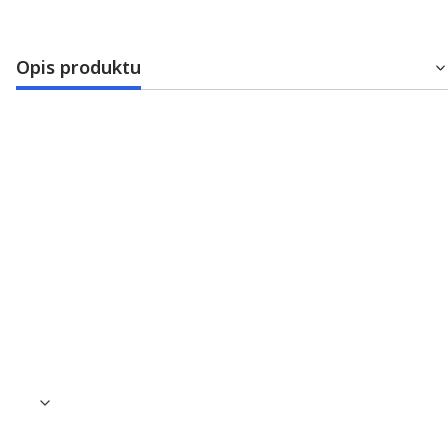
Opis produktu
Kątnica chirurgiczna NSK Ti-Max X SG93L, ze
światłem
•tytanowa kątnica chirurgiczna
•przełożenie 1:3
•zewnętrzne chłodzenie
•ze światłem