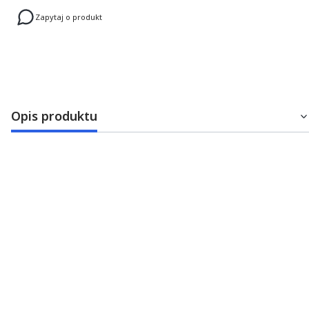
Zapytaj o produkt
Opis produktu
Mikroskop Smart Optic Ergo
Wysokiej klasy mikroskop w cenie mikroskopu klasy
średniej. Parametry optyczne i walory użytkowe pozwalają
mikroskopom SmartOPTIC skutecznie konkurować nawet z
doskonałymi mikroskopami niemieckich marek o wielotelniej
tradycji. Jest to urządzenie często i chętnie wybierane przez
stomatologów w Polsce.