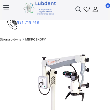
Produ
Otwórz wyszukiwark
881 718 418
Strona główna
MIKROSKOPY