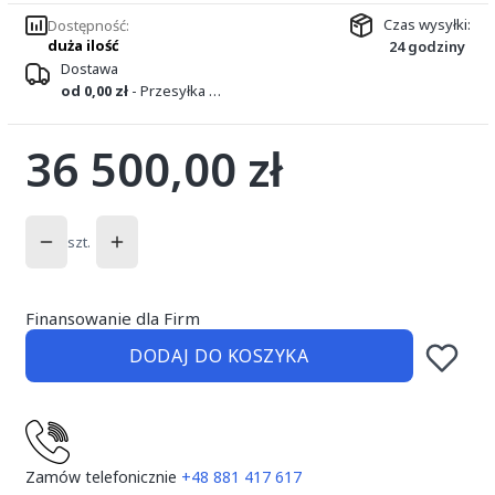
Czas wysyłki:
Dostępność:
duża ilość
24 godziny
Dostawa
od 0,00 zł
- Przesyłka kurierska DPD
36 500,00 zł
Cena
szt.
Finansowanie dla Firm
DODAJ DO KOSZYKA
Zamów telefonicznie
+48 881 417 617