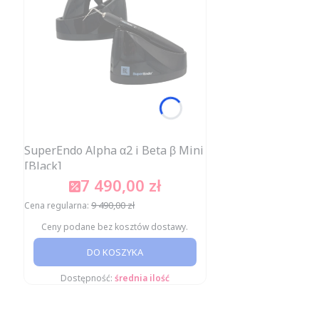
SuperEndo Alpha α2 i Beta β Mini
[Black]
7 490,00 zł
Cena promocyjna
9 490,00 zł
Cena regularna:
Ceny podane bez kosztów dostawy.
DO KOSZYKA
Dostępność:
średnia ilość