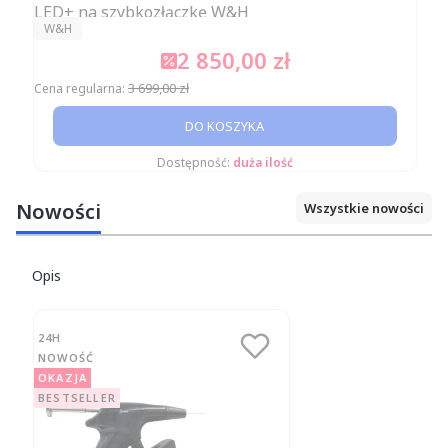
LED+ na szybkozłączkę W&H
PRODUCENT
W&H
2 850,00 zł
Cena promocyjna
3 699,00 zł
Cena regularna:
DO KOSZYKA
Dostępność:
duża ilość
Nowości
Wszystkie nowości
Opis
24H
NOWOŚĆ
OKAZJA
BESTSELLER