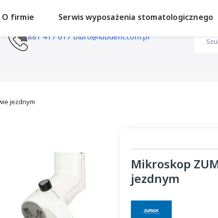
O firmie
Serwis wyposażenia stomatologicznego
881 417 617
biuro@lubdent.com.pl
wie jezdnym
Mikroskop ZUM
jezdnym