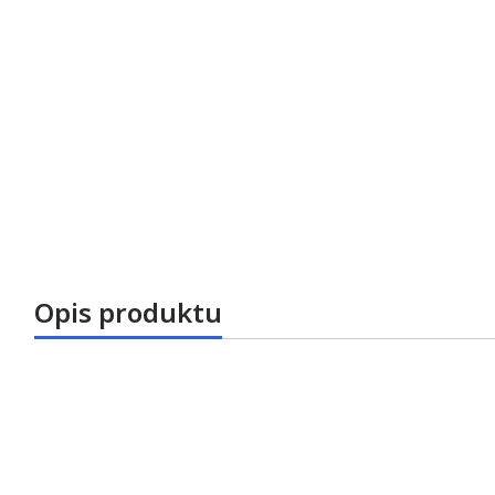
Opis produktu
Mikroskop stomatologiczny 2380 R2