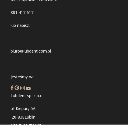
881 417 617
lub napisz:
biuro@lubdent.com.pl
Jesteśmy na:
Lubdent sp. z o.o
ul. Kiepury 5A
20-838Lublin
NIP:7123478665