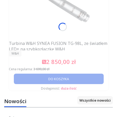
Turbina W&H SYNEA FUSION TG-98L, ze światłem
LED+ na szybkozłączkę W&H
PRODUCENT
W&H
2 850,00 zł
Cena promocyjna
3 699,00 zł
Cena regularna:
DO KOSZYKA
Dostępność:
duża ilość
Nowości
Wszystkie nowości