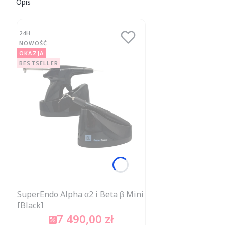
Opis
24H
NOWOŚĆ
OKAZJA
BESTSELLER
SuperEndo Alpha α2 i Beta β Mini
[Black]
7 490,00 zł
Cena promocyjna