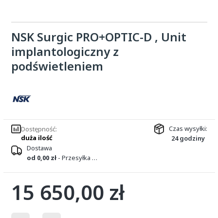
NSK Surgic PRO+OPTIC-D , Unit
implantologiczny z
podświetleniem
Czas wysyłki:
Dostępność:
duża ilość
24 godziny
Dostawa
od 0,00 zł
- Przesyłka kurierska DPD
15 650,00 zł
Cena