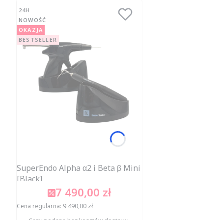
24H
NOWOŚĆ
OKAZJA
BESTSELLER
SuperEndo Alpha α2 i Beta β Mini
[Black]
7 490,00 zł
Cena promocyjna
9 490,00 zł
Cena regularna: