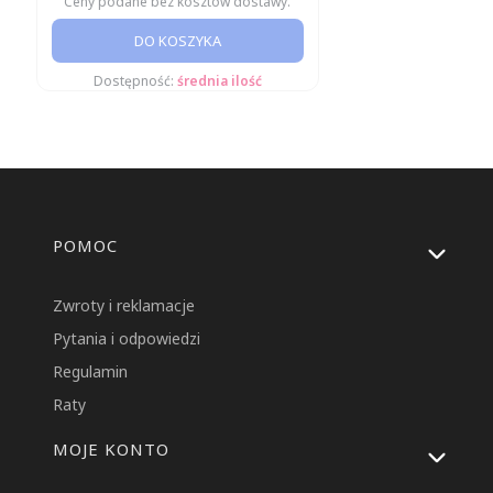
Ceny podane bez kosztów dostawy.
DO KOSZYKA
Dostępność:
średnia ilość
Linki w stopce
POMOC
Zwroty i reklamacje
Pytania i odpowiedzi
Regulamin
Raty
MOJE KONTO