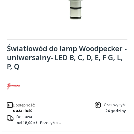
Światłowód do lamp Woodpecker -
uniwersalny- LED B, C, D, E, F G, L,
P, Q
Czas wysyłki:
Dostępność:
duża ilość
24 godziny
Dostawa
od 18,00 zł
- Przesyłka kurierska DPD