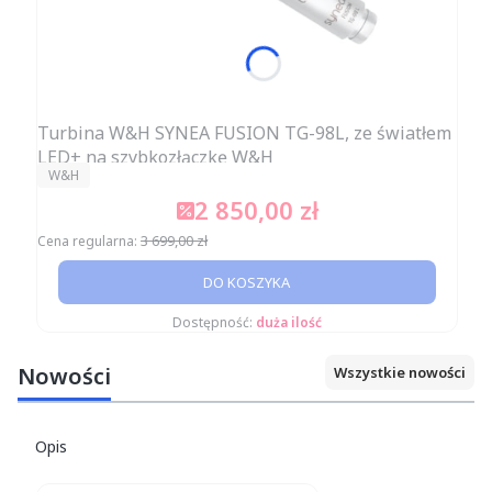
Turbina W&H SYNEA FUSION TG-98L, ze światłem
LED+ na szybkozłączkę W&H
PRODUCENT
W&H
2 850,00 zł
Cena promocyjna
3 699,00 zł
Cena regularna:
DO KOSZYKA
Dostępność:
duża ilość
Nowości
Wszystkie nowości
Opis