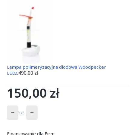
Lampa polimeryzacyjna diodowa Woodpecker
490,00 zł
LED.C
150,00 zł
Cena
szt.
Finansowanie dla Firm