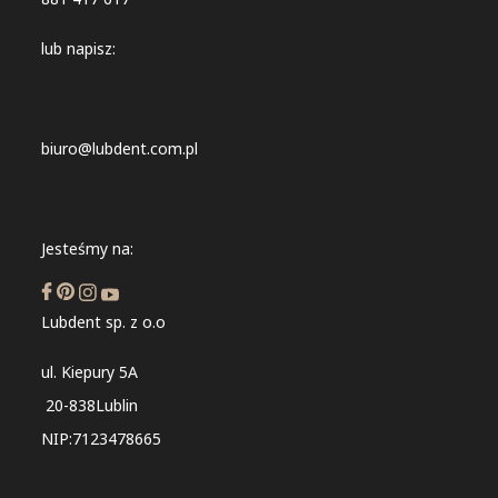
lub napisz:
biuro@lubdent.com.pl
Jesteśmy na:
Lubdent sp. z o.o
ul. Kiepury 5A
20-838Lublin
NIP:7123478665