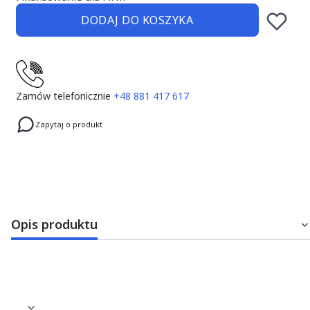
DODAJ DO KOSZYKA
Zamów telefonicznie
+48 881 417 617
Zapytaj o produkt
Opis produktu
ŚWIATŁOWÓD LAMPY WOODPECKER -
UNIWERSALNY - LED B, C, D, F, E, G