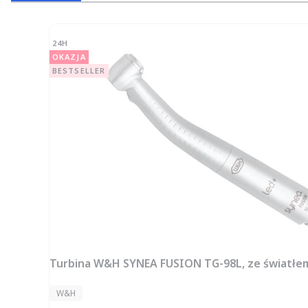
24H
OKAZJA
BESTSELLER
Turbina W&H SYNEA FUSION TG-98L, ze światłe
PRODUCENT
W&H