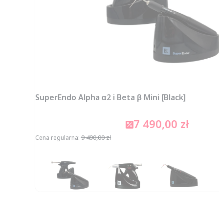
SuperEndo Alpha α2 i Beta β Mini [Black]
7 490,00 zł
Cena promocyjna
9 490,00 zł
Cena regularna:
Ceny podane bez kosztów dostawy.
DO KOSZYKA
Dostępność:
średnia ilość