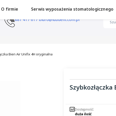
O firmie
Serwis wyposażenia stomatologicznego
881 417 617
biuro@lubdent.com.pl
czka Bien Air Unifix 4H oryginalna
Szybkozłączka B
Dostępność:
duża ilość