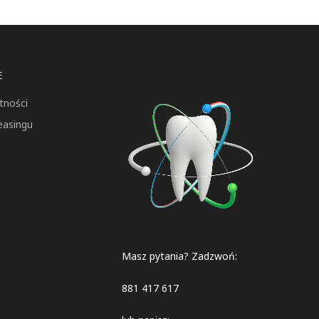
E
tności
easingu
Masz pytania? Zadzwoń:
881 417 617