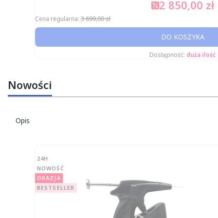
2 850,00 zł
Cena promocyjn
3 699,00 zł
Cena regularna:
DO KOSZYKA
Dostępność:
duża ilość
Nowości
Opis
24H
NOWOŚĆ
OKAZJA
BESTSELLER