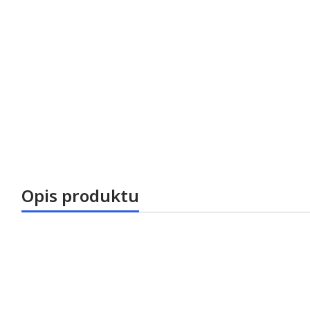
Opis produktu
Szybkozłączka Bien Air Unifix 4HL- oryginalna