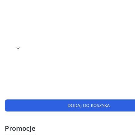
OPIS
Marka
Bien Air
Oświetlenie
bez światła
Złącze
Unifix Bien Air
Końcówka
Szybkozłączka
DODAJ DO KOSZYKA
Promocje