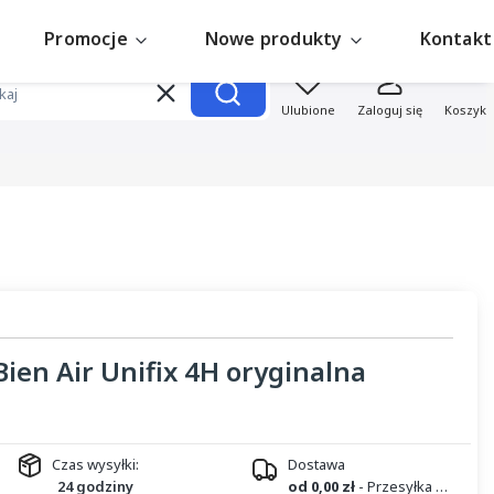
Promocje
Nowe produkty
Kontakt
Produk
Wyczyść
Szukaj
Ulubione
Zaloguj się
Koszyk
ien Air Unifix 4H oryginalna
Czas wysyłki:
Dostawa
24 godziny
od 0,00 zł
- Przesyłka kurierska DPD