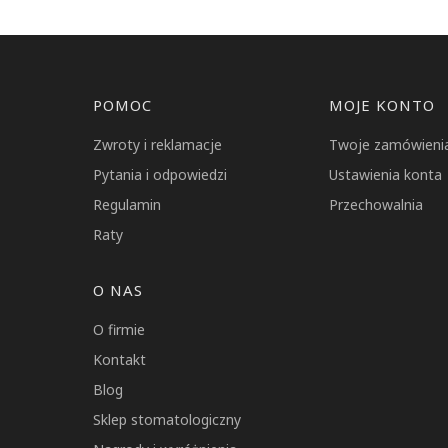
Linki w stopce
POMOC
MOJE KONTO
Zwroty i reklamacje
Twoje zamówieni
Pytania i odpowiedzi
Ustawienia konta
Regulamin
Przechowalnia
Raty
O NAS
O firmie
Kontakt
Blog
Sklep stomatologiczny