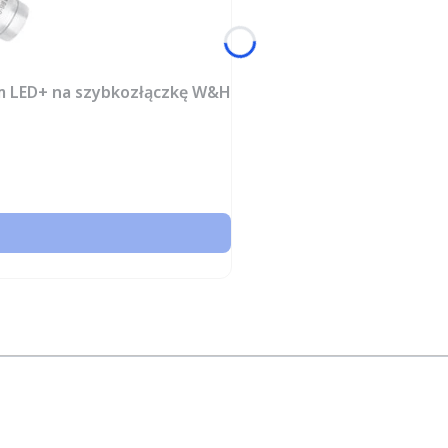
m LED+ na szybkozłączkę W&H
a