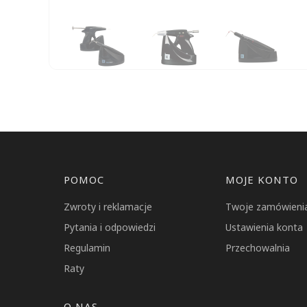
Ceny podane bez kosztów dostawy.
DO KOSZYKA
Dostępność:
średnia ilość
Linki w stopce
POMOC
MOJE KONTO
Zwroty i reklamacje
Twoje zamówieni
Pytania i odpowiedzi
Ustawienia konta
Regulamin
Przechowalnia
Raty
O NAS