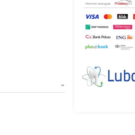
odpecker umożliwia
pełni kontrolowanych
 się wysoką
mi kosztami