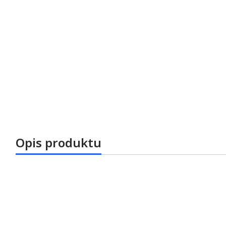
Opis produktu
Najnowsze urządzenie do piezochirurgii firmy Wo
wykonywanie precyzyjnych, mikrometrycznych w 
cięć tkanki kostnej. SURGIC TOUCH charakteryzuje
wydajnością pracy, szeroką gamą końcówek, niski