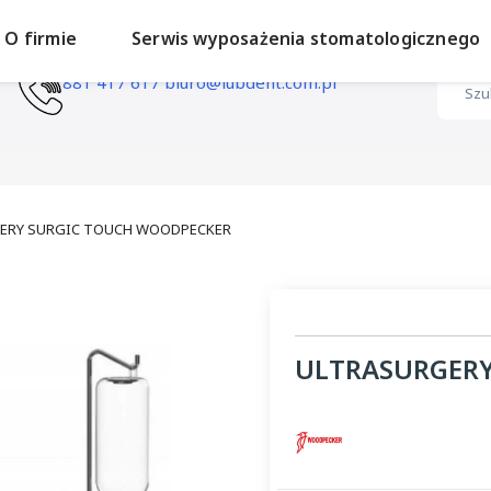
O firmie
Serwis wyposażenia stomatologicznego
881 417 617
biuro@lubdent.com.pl
ERY SURGIC TOUCH WOODPECKER
ULTRASURGERY