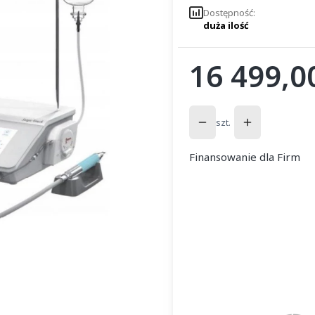
Dostępność:
duża ilość
16 499,00
Cena
szt.
Finansowanie dla Firm