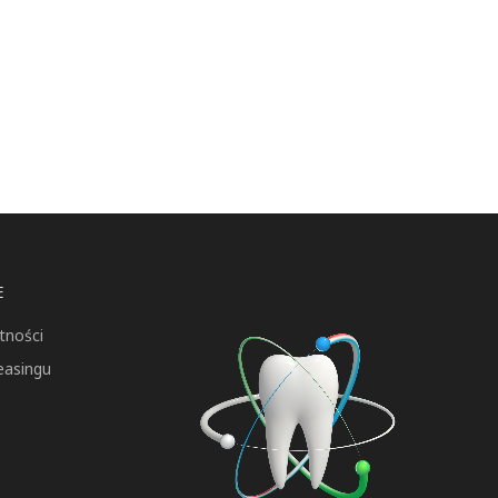
E
tności
easingu