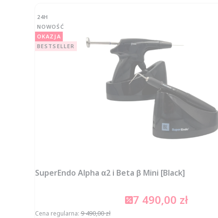
24H
NOWOŚĆ
OKAZJA
BESTSELLER
SuperEndo Alpha α2 i Beta β Mini [Black]
7 490,00 zł
Cena promocyjna
9 490,00 zł
Cena regularna: