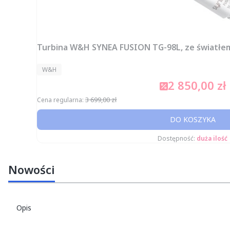
Turbina W&H SYNEA FUSION TG-98L, ze światłe
PRODUCENT
W&H
2 850,00 zł
Cena promocyjn
3 699,00 zł
Cena regularna:
DO KOSZYKA
Dostępność:
duża ilość
Nowości
Opis