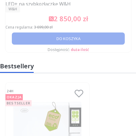
LED+ na szybkozłączkę W&H
PRODUCENT
W&H
2 850,00 zł
Cena promocyjna
3 699,00 zł
Cena regularna:
DO KOSZYKA
Dostępność:
duża ilość
Bestsellery
24H
OKAZJA
BESTSELLER