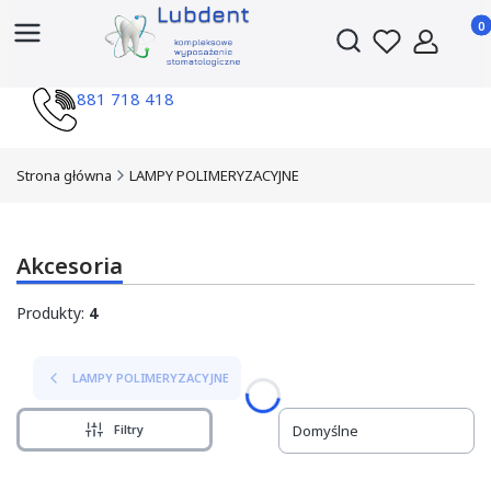
Produ
Otwórz wyszukiwark
881 718 418
Strona główna
LAMPY POLIMERYZACYJNE
Akcesoria
Produkty:
4
LAMPY POLIMERYZACYJNE
Filtry
Domyślne
Lista produktów