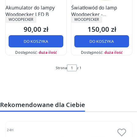
Akumulator do lampy
Światłowód do lamp
Woodpecker LED B
Woodpecker -
PRODUCENT
PRODUCENT
WOODPECKER
WOODPECKER
uniwersalny- LED B, C, D,
90,00 zł
150,00 zł
E, F G, L, P, Q
Cena
Cena
DO KOSZYKA
DO KOSZYKA
Dostępność:
duża ilość
Dostępność:
duża ilość
Strona
z 1
Rekomendowane dla Ciebie
24H