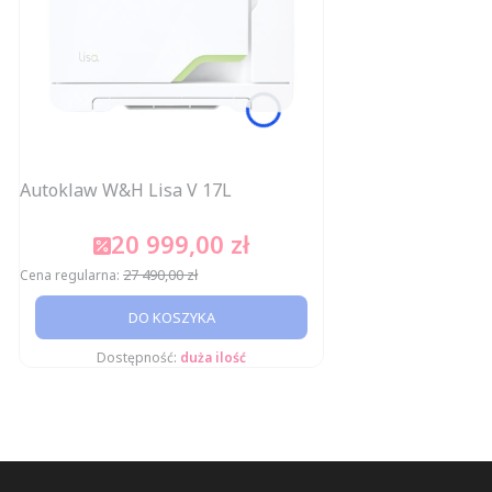
Autoklaw W&H Lisa V 17L
20 999,00 zł
Cena promocyjna
27 490,00 zł
Cena regularna:
DO KOSZYKA
Dostępność:
duża ilość